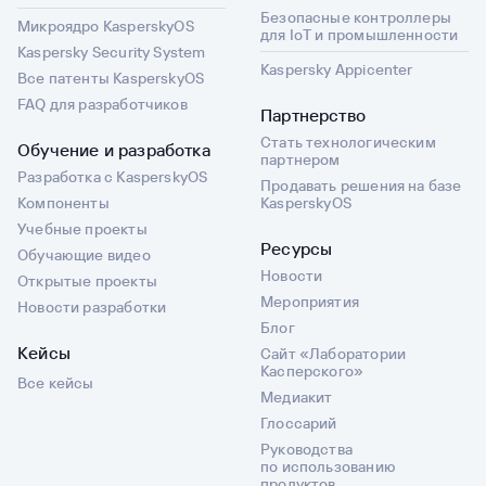
Безопасные контроллеры
Микроядро KasperskyOS
для IoT и промышленности
Kaspersky Security System
Kaspersky Appicenter
Все патенты KasperskyOS
FAQ для разработчиков
Партнерство
Стать технологическим
Обучение и разработка
партнером
Разработка с KasperskyOS
Продавать решения на базе
Компоненты
KasperskyOS
Учебные проекты
Ресурсы
Обучающие видео
Новости
Открытые проекты
Мероприятия
Новости разработки
Блог
Кейсы
Сайт «Лаборатории
Касперского»
Все кейсы
Медиакит
Глоссарий
Руководства
по использованию
продуктов