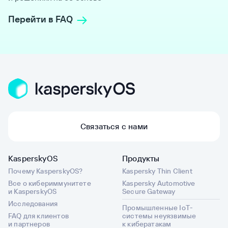
Перейти в FAQ
Связаться с нами
KasperskyOS
Продукты
Почему KasperskyOS?
Kaspersky Thin Client
Все о кибериммунитете
Kaspersky Automotive
и KasperskyOS
Secure Gateway
Исследования
Промышленные IoT-
FAQ для клиентов
системы неуязвимые
и партнеров
к кибератакам