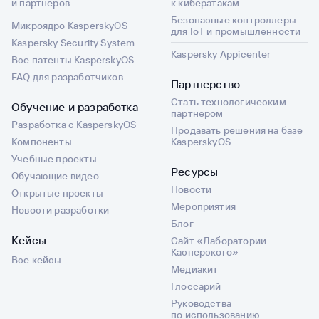
и партнеров
к кибератакам
Безопасные контроллеры
Микроядро KasperskyOS
для IoT и промышленности
Kaspersky Security System
Kaspersky Appicenter
Все патенты KasperskyOS
FAQ для разработчиков
Партнерство
Стать технологическим
Обучение и разработка
партнером
Разработка с KasperskyOS
Продавать решения на базе
Компоненты
KasperskyOS
Учебные проекты
Ресурсы
Обучающие видео
Новости
Открытые проекты
Мероприятия
Новости разработки
Блог
Кейсы
Сайт «Лаборатории
Касперского»
Все кейсы
Медиакит
Глоссарий
Руководства
по использованию