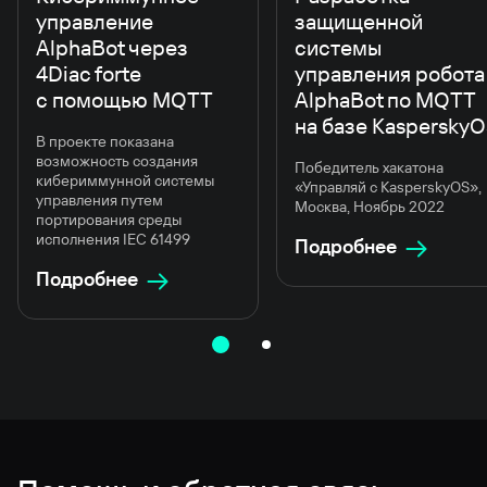
управление
защищенной
AlphaBot через
системы
4Diac forte
управления робота
с помощью MQTT
AlphaBot по MQTT
на базе Kaspersky
В проекте показана
возможность создания
Победитель хакатона
кибериммунной системы
«Управляй с KasperskyOS»,
управления путем
Москва, Ноябрь 2022
портирования среды
исполнения IEC 61499
Подробнее
Подробнее