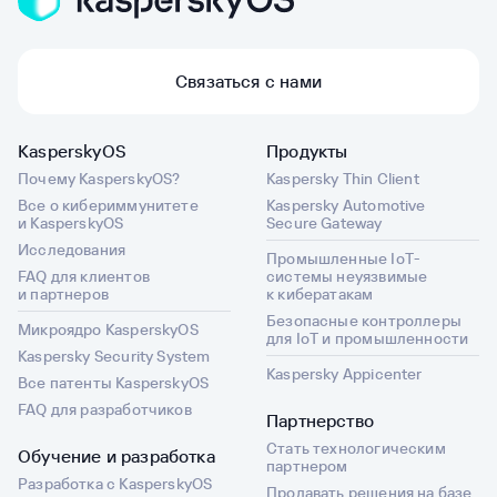
Связаться с нами
KasperskyOS
Продукты
Почему KasperskyOS?
Kaspersky Thin Client
Все о кибериммунитете
Kaspersky Automotive
и KasperskyOS
Secure Gateway
Исследования
Промышленные IoT-
FAQ для клиентов
системы неуязвимые
и партнеров
к кибератакам
Безопасные контроллеры
Микроядро KasperskyOS
для IoT и промышленности
Kaspersky Security System
Kaspersky Appicenter
Все патенты KasperskyOS
FAQ для разработчиков
Партнерство
Стать технологическим
Обучение и разработка
партнером
Разработка с KasperskyOS
Продавать решения на базе