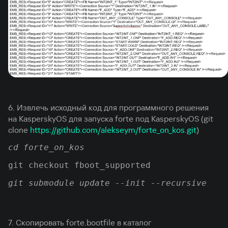
6. Извлечь исходный код для программного решения
на KasperskyOS для запуска forte под KasperskyOS (git
clone
https://github.com/alekseym/forte_on_kos.git
)
cd forte_on_kos
git checkout fboot_supported
git submodule update --init --recursive
7. Скопировать forte.bootfile в каталог