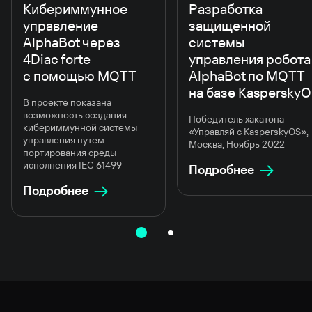
Кибериммунное
Разработка
управление
защищенной
AlphaBot через
системы
4Diac forte
управления робота
с помощью MQTT
AlphaBot по MQTT
на базе Kaspersky
В проекте показана
возможность создания
Победитель хакатона
кибериммунной системы
«Управляй с KasperskyOS»,
управления путем
Москва, Ноябрь 2022
портирования среды
исполнения IEC 61499
Подробнее
Подробнее