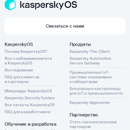
Связаться с нами
KasperskyOS
Продукты
Почему KasperskyOS?
Kaspersky Thin Client
Все о кибериммунитете
Kaspersky Automotive
и KasperskyOS
Secure Gateway
Исследования
Промышленные IoT-
FAQ для клиентов
системы неуязвимые
и партнеров
к кибератакам
Безопасные контроллеры
Микроядро KasperskyOS
для IoT и промышленности
Kaspersky Security System
Kaspersky Appicenter
Все патенты KasperskyOS
FAQ для разработчиков
Партнерство
Стать технологическим
Обучение и разработка
партнером