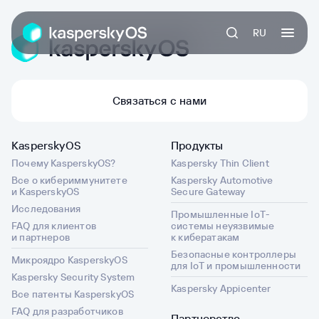
RU
Связаться с нами
KasperskyOS
Продукты
Почему KasperskyOS?
Kaspersky Thin Client
Все о кибериммунитете
Kaspersky Automotive
и KasperskyOS
Secure Gateway
Исследования
Промышленные IoT-
FAQ для клиентов
системы неуязвимые
и партнеров
к кибератакам
Безопасные контроллеры
Микроядро KasperskyOS
для IoT и промышленности
Kaspersky Security System
Kaspersky Appicenter
Все патенты KasperskyOS
FAQ для разработчиков
Партнерство