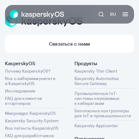
RU
Связаться с нами
KasperskyOS
Продукты
Почему KasperskyOS?
Kaspersky Thin Client
Все о кибериммунитете
Kaspersky Automotive
и KasperskyOS
Secure Gateway
Исследования
Промышленные IoT-
FAQ для клиентов
системы неуязвимые
и партнеров
к кибератакам
Безопасные контроллеры
Микроядро KasperskyOS
для IoT и промышленности
Kaspersky Security System
Kaspersky Appicenter
Все патенты KasperskyOS
FAQ для разработчиков
Партнерство