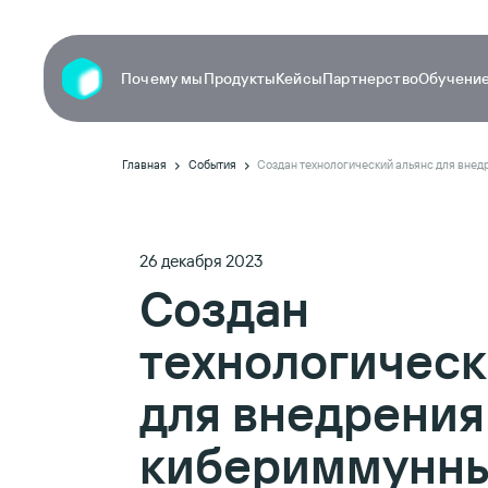
Почему мы
Продукты
Кейсы
Партнерство
Обучение
Главная
События
26 декабря 2023
Создан
технологическ
для внедрения
кибериммунны