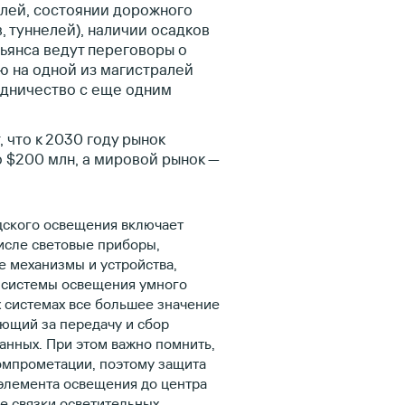
лей, состоянии дорожного
, туннелей), наличии осадков
льянса ведут переговоры о
ю на одной из магистралей
удничество с еще одним
 что к 2030 году рынок
о $200 млн, а мировой рынок —
дского освещения включает
исле световые приборы,
 механизмы и устройства,
 системы освещения умного
х системах все большее значение
ющий за передачу и сбор
анных. При этом важно помнить,
омпрометации, поэтому защита
 элемента освещения до центра
е связки осветительных