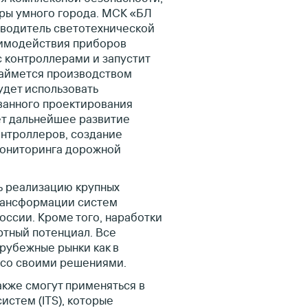
ры умного города. МСК «БЛ
водитель светотехнической
аимодействия приборов
с контроллерами и запустит
займется производством
удет использовать
ванного проектирования
ет дальнейшее развитие
онтроллеров, создание
мониторинга дорожной
ть реализацию крупных
рансформации систем
оссии. Кроме того, наработки
ртный потенциал. Все
арубежные рынки как в
о со своими решениями.
акже смогут применяться в
истем (ITS), которые