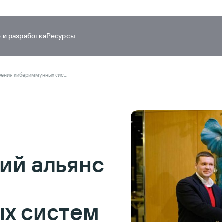
 и разработка
Ресурсы
Создан технологический альянс для внедрения кибериммунных систем умного города
ий альянс
х систем