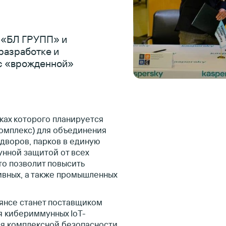
 «БЛ ГРУПП» и
разработке и
 c «врожденной»
ках которого планируется
омплекс) для объединения
 дворов, парков в единую
нной защитой от всех
о позволит повысить
ивных, а также промышленных
янсе станет поставщиком
я кибериммунных IoT-
ля комплексной безопасности,