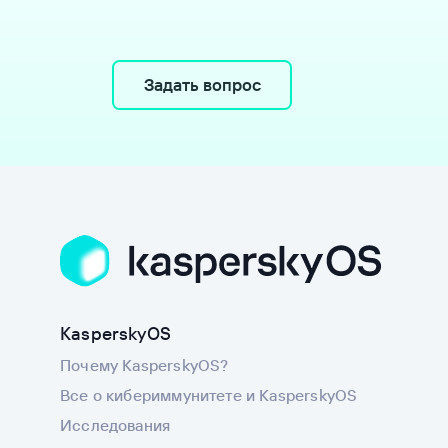
Задать вопрос
KasperskyOS
Почему KasperskyOS?
Все о кибериммунитете и KasperskyOS
Исследования