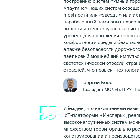
построению систем «Умный горо
«паутине» наших систем освеще
mesh-сети или «звезды» или их 
наработанный нами опыт позволи
вывести интеллектуальные сист
уровень для повышения качества
комфортности среды и безопасно
а также безопасности дорожного
даёт новый мощнейший импульс 
светотехнической отрасли страны
отраслей, что повысит технолог
Георгий Боос
Президент МСК «БЛ ГРУПП
Убежден, что накопленный нами
IoT-платформы «Инспарк», реал
высоконагруженных систем мони
множеством территориально рас
конструировании и производств