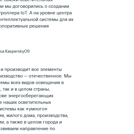
и мы договорились о создании
оллера IoT. А на уровне центра
нтеллектуальной системы для их
орпоративные решения
са KasperskyOS
 и производит все элементы
оизводство — отечественное. Мы
емы всех видов освещения в
 так и в целом страны,
нове энергосберегающих
е наших осветительных
системы как «умного»
я, жилого дома, производства,
и, а также в целом города и
развиваем направление по