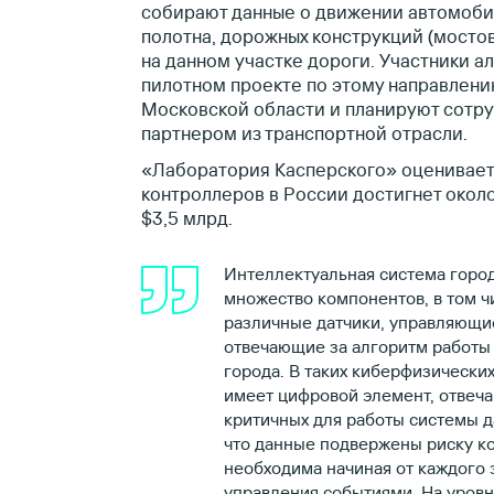
собирают данные о движении автомоби
полотна, дорожных конструкций (мостов
на данном участке дороги. Участники а
пилотном проекте по этому направлени
Московской области и планируют сотр
партнером из транспортной отрасли.
«Лаборатория Касперского» оценивает,
контроллеров в России достигнет окол
$3,5 млрд.
Интеллектуальная система горо
множество компонентов, в том ч
различные датчики, управляющие
отвечающие за алгоритм работы
города. В таких киберфизически
имеет цифровой элемент, отвеча
критичных для работы системы д
что данные подвержены риску к
необходима начиная от каждого
управления событиями. На уровн