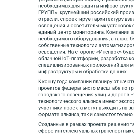
необходимых для защиты инфраструкту
ГРУПП», крупнейший российский произ
отрасли, спроектирует архитектуру вз
освещения и осветительных установок 
единый центр мониторинга. Компания 
необходимого оборудования, а также б
собственные технологии автоматизиро
освещения. На стороне «Инспарк» буд
облачной IoT-платформы, разработка к
специализированных приложений для 
инфраструктуры и обработки данных.
К концу года компании планируют нача
проектов федерального масштаба по т
городского освещения улиц и дорог в Р
технологического альянса имеют экспо
участники проекта могут выходить на з
формате альянса, так и самостоятельн
Созданные в рамках проекта решения т
сфере интеллектуальных транспортных с