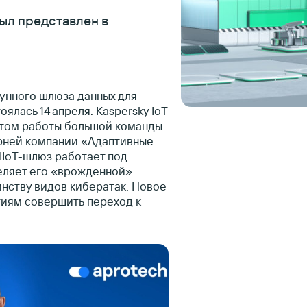
был представлен в
унного шлюза данных для
лась 14 апреля. Kaspersky IoT
татом работы большой команды
рней компании «Адаптивные
IIoT-шлюз работает под
еляет его «врожденной»
нству видов кибератак. Новое
тиям совершить переход к