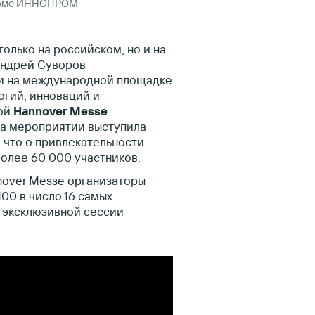
форме ИННОПРОМ
только на российском, но и на
Андрей Суворов
и на международной площадке
огий, инноваций и
кой
Hannover Messe
.
на мероприятии выступила
, что о привлекательности
более 60 000 участников.
nover Messe организаторы
100 в число 16 самых
я эксклюзивной сессии