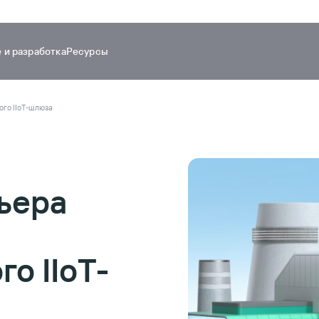
 и разработка
Ресурсы
го IIoT-шлюза
ьера
о IIoT-