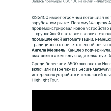
Запись премьеры KISG 100 на онлайн-плат
KISG 100 имеет огромный потенциал не 
зарубежном рынке. Поэтому 14 апреля 
продемонстрировал новое устройство 
— крупнейшей выставке высоких технол
промышленной автоматизации, немец
Традиционно с приветственной речью 
Ангела Меркель
. Канцлер подчеркнула
выставки в этом году свидетельствует 
Среди более чем 6500 экспонатов Han
включили Kaspersky IoT Secure Gateway 
интересных устройств и технологий дл
Highlight Tour.