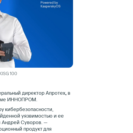
KISG 100
еральный директор Апротех
,
в
орме ИННОПРОМ.
ру кибербезопасности,
айденной уязвимостью и ее
 Андрей Суворов. —
юционный продукт для