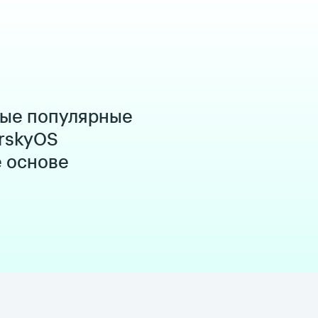
мые популярные
rskyOS
е основе