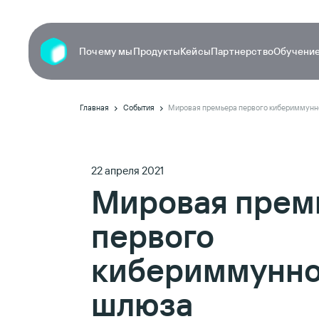
Почему мы
Продукты
Кейсы
Партнерство
Обучение
Главная
События
Мировая премьера первого кибериммунно
22 апреля 2021
Мировая прем
первого
кибериммунног
шлюза