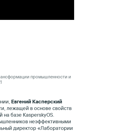
трансформации промышленности и
1
ании,
Евгений Касперский
и, лежащей в основе свойств
й на базе KasperskyOS.
мышленников неэффективными
льный директор «Лаборатории