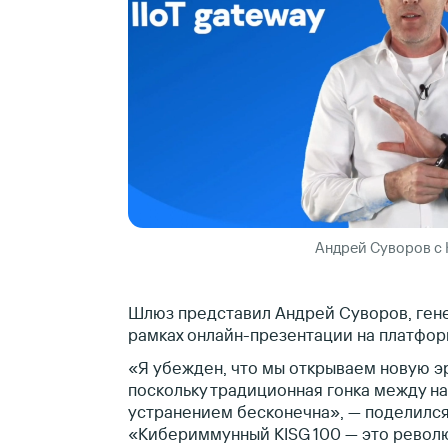
Андрей Суворов с 
Шлюз представил Андрей Суворов, ген
рамках онлайн-презентации на платф
«Я убежден, что мы открываем новую э
поскольку традиционная гонка между н
устранением бесконечна», — поделился
«Кибериммунный KISG 100 — это револ