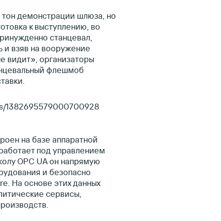
л тон демонстрации шлюза, но
отовка к выступлению, во
принужденно станцевал,
ь и взяв на вооружение
не видит», организаторы
танцевальный флешмоб
тавки.
atus/1382695579000700928
роен на базе аппаратной
работает под управлением
колу OPC UA он напрямую
рудования и безопасно
re. На основе этих данных
литические сервисы,
роизводств.