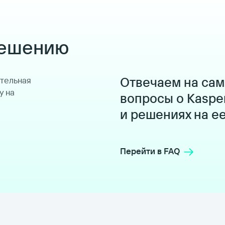
решению
Отвечаем на са
ительная
у на
вопросы о Kaspe
и решениях на е
Перейти в FAQ