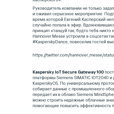
Руководитель компании не только зада
и оживил серьезное мероприятие. Подг
время которой Евгений Касперский не
случайно попала в эфир. Вдохновившис
принцип «танцуй так, будто тебя никто 
Hannover Messe устроили в соцсетях 
#KasperskyDance, повеселив гостей выс
https://twitter.com/hannover_messe/st
Kaspersky IoT Secure Gateway 100
пост
платформы Siemens SIMATIC IOT2040 и 
KasperskyOS. По универсальному прото
собирает данные с промышленного обо
передает их в облако Siemens MindSphe
можно строить надежные облачные ана
помогающие повысить эффективность п