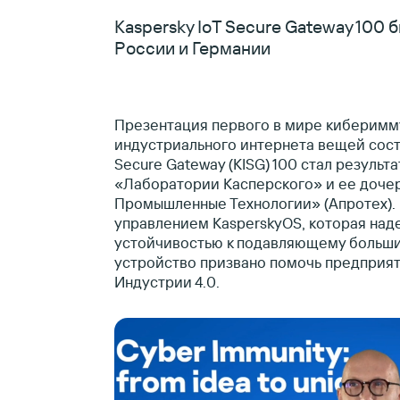
Kaspersky IoT Secure Gateway 100 
России и Германии
Презентация первого в мире киберимм
индустриального интернета вещей состоя
Secure Gateway (KISG) 100 стал резуль
«Лаборатории Касперского» и ее доче
Промышленные Технологии» (Апротех). 
управлением KasperskyOS, которая над
устойчивостью к подавляющему больши
устройство призвано помочь предприя
Индустрии 4.0.