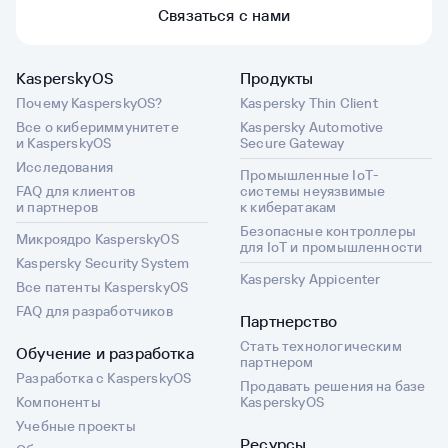
Связаться с нами
KasperskyOS
Продукты
Почему KasperskyOS?
Kaspersky Thin Client
Все о кибериммунитете
Kaspersky Automotive
и KasperskyOS
Secure Gateway
Исследования
Промышленные IoT-
FAQ для клиентов
системы неуязвимые
и партнеров
к кибератакам
Безопасные контроллеры
Микроядро KasperskyOS
для IoT и промышленности
Kaspersky Security System
Kaspersky Appicenter
Все патенты KasperskyOS
FAQ для разработчиков
Партнерство
Стать технологическим
Обучение и разработка
партнером
Разработка с KasperskyOS
Продавать решения на базе
Компоненты
KasperskyOS
Учебные проекты
Ресурсы