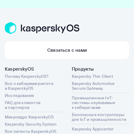
Связаться с нами
KasperskyOS
Продукты
Почему KasperskyOS?
Kaspersky Thin Client
Все о кибериммунитете
Kaspersky Automotive
и KasperskyOS
Secure Gateway
Исследования
Промышленные IoT-
FAQ для клиентов
системы неуязвимые
и партнеров
к кибератакам
Безопасные контроллеры
Микроядро KasperskyOS
для IoT и промышленности
Kaspersky Security System
Kaspersky Appicenter
Все патенты KasperskyOS