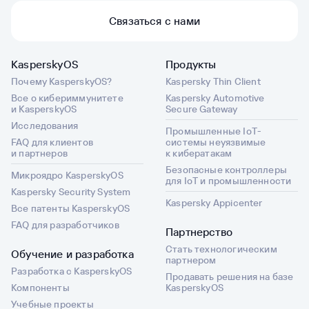
Связаться с нами
KasperskyOS
Продукты
Почему KasperskyOS?
Kaspersky Thin Client
Все о кибериммунитете
Kaspersky Automotive
и KasperskyOS
Secure Gateway
Исследования
Промышленные IoT-
FAQ для клиентов
системы неуязвимые
и партнеров
к кибератакам
Безопасные контроллеры
Микроядро KasperskyOS
для IoT и промышленности
Kaspersky Security System
Kaspersky Appicenter
Все патенты KasperskyOS
FAQ для разработчиков
Партнерство
Стать технологическим
Обучение и разработка
партнером
Разработка с KasperskyOS
Продавать решения на базе
Компоненты
KasperskyOS
Учебные проекты