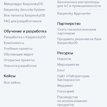
Безопасные контроллеры
Микроядро KasperskyOS
для IoT и промышленности
Kaspersky Security System
Kaspersky Appicenter
Все патенты KasperskyOS
FAQ для разработчиков
Партнерство
Стать технологическим
Обучение и разработка
партнером
Разработка с KasperskyOS
Продавать решения на базе
Компоненты
KasperskyOS
Учебные проекты
Ресурсы
Обучающие видео
Новости
Открытые проекты
Мероприятия
Новости разработки
Блог
Кейсы
Сайт «Лаборатории
Касперского»
Все кейсы
Медиакит
Глоссарий
Руководства
по использованию
продуктов