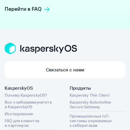
Перейти в FAQ
Связаться с нами
KasperskyOS
Продукты
Почему KasperskyOS?
Kaspersky Thin Client
Все о кибериммунитете
Kaspersky Automotive
и KasperskyOS
Secure Gateway
Исследования
Промышленные IoT-
FAQ для клиентов
системы неуязвимые
и партнеров
к кибератакам