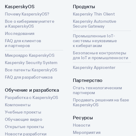
KasperskyOS
Продукты
Почему KasperskyOS?
Kaspersky Thin Client
Все о кибериммунитете
Kaspersky Automotive
и KasperskyOS
Secure Gateway
Исследования
Промышленные IoT-
FAQ для клиентов
системы неуязвимые
и партнеров
к кибератакам
Безопасные контроллеры
Микроядро KasperskyOS
для IoT и промышленности
Kaspersky Security System
Kaspersky Appicenter
Все патенты KasperskyOS
FAQ для разработчиков
Партнерство
Стать технологическим
Обучение и разработка
партнером
Разработка с KasperskyOS
Продавать решения на базе
Компоненты
KasperskyOS
Учебные проекты
Ресурсы
Обучающие видео
Новости
Открытые проекты
Мероприятия
Новости разработки